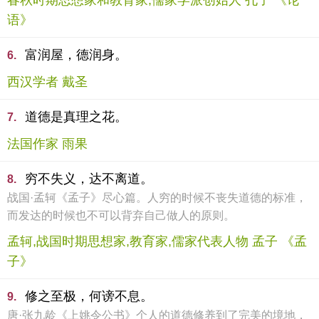
春秋时期思想家和教育家,儒家学派创始人 孔子 《论
语》
富润屋，德润身。
6.
西汉学者 戴圣
道德是真理之花。
7.
法国作家 雨果
穷不失义，达不离道。
8.
战国·孟轲《孟子》尽心篇。人穷的时候不丧失道德的标准，
而发达的时候也不可以背弃自己做人的原则。
孟轲,战国时期思想家,教育家,儒家代表人物 孟子 《孟
子》
修之至极，何谤不息。
9.
唐·张九龄《上姚令公书》个人的道德修养到了完美的境地，