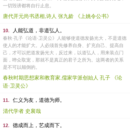
一切毁谤都将自行止息。
唐代开元尚书丞相,诗人 张九龄 《上姚令公书》
人能弘道，非道弘人。
10.
春秋·孔子《论语·卫灵公》人能够使道德发扬光大，不是道德
使人的才能扩大。人必须首先修养自身、扩充自己、提高自
己，才可以把道发扬光大，反过来，以道弘人，用来装点门
面，哗众取宠，那就不是真正的君子之所为。这两者的关系
是不可以颠倒的。
春秋时期思想家和教育家,儒家学派创始人 孔子 《论
语·卫灵公》
仁义为友，道德为师。
11.
清代学者 史襄哉
德成而上，艺成而下。
12.