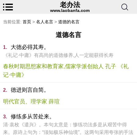
老办法
www.laobanfa.com
当前位置:
首页
>
名人名言
>
道德的名言
道德名言
大德必得其寿。
1.
《礼记·中庸》有高尚的道德修养,人一定能获得长寿
春秋时期思想家和教育家,儒家学派创始人 孔子 《礼
记·中庸》
德进则言自简。
2.
明代官员、理学家 薛瑄
修练多从苦处来。
3.
清·袁枚《遣兴》。本句太意是：惨练功法多是从艰苦中得
来。原诗上句为：“须知极乐神仙境”。这两句采用夸张的手法