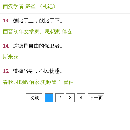
西汉学者 戴圣 《礼记》
德比于上，欲比于下。
13.
西晋初年文学家、思想家 傅玄
道德是自由的保卫者。
14.
斯米茨
道德当身，不以物惑。
15.
春秋时期政治家,史称管子 管仲
收藏
1
2
3
4
下一页