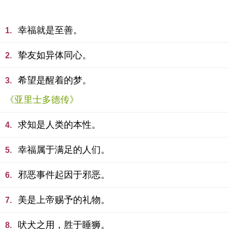
幸福就是至善。
1.
挚友如异体同心。
2.
希望是醒着的梦。
3.
《亚里士多德传》
求知是人类的本性。
4.
幸福属于满足的人们。
5.
邪恶事件起因于邪恶。
6.
美是上帝赐予的礼物。
7.
吠犬之用，胜于睡狮。
8.