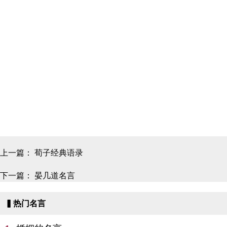
上一篇：
荀子经典语录
下一篇：
晏几道名言
▍热门名言