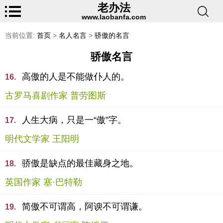
老办法
www.laobanfa.com
当前位置:
首页
>
名人名言
>
骄傲的名言
骄傲名言
高傲的人是不能做仆人的。
16.
古罗马喜剧作家 普劳图斯
人生大病，只是一“傲”字。
17.
明代文学家 王阳明
骄傲是缺点的最佳藏身之地。
18.
英国作家 塞·巴特勒
简傲不可谓高，阿谀不可谓谦。
19.