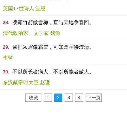
英国17世诗人 堂恩
凌霜竹箭傲雪梅，直与天地争春回。
28.
清代政治家、文学家 魏源
肯把须眉傲霜雪，可知寰宇待澄清。
29.
李髯
不以所长者病人，不以所能者傲人。
30.
东汉献帝时大臣 赵谦
收藏
1
2
3
4
下一页