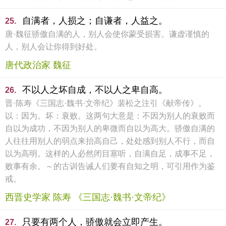
自满者，人损之；自谦者，人益之。
25.
唐·魏征骄傲自满的人，别人会使你蒙受损害。谦虚谨慎的
人，别人会让你得到好处。
唐代政治家 魏征
不以人之坏自成，不以人之卑自高。
26.
晋·陈寿《三国志·魏书·文帝纪》裴松之注引《献帝传》。
以：因为。坏：衰败。这两句大意是：不因为别人的衰败而
自以为成功，不因为别人的卑微而自以为高大。骄傲自满的
人往往用别人的弱点来抬高自己，处处感到别人不行，而自
以为高明。这样的人必然闭目塞听，自满自足，成事不足，
败事有余。～的古训告诫人们要有自知之明，可引用作为鉴
戒。
西晋史学家 陈寿 《三国志·魏书·文帝纪》
只要有两个人，骄傲就会立即产生。
27.