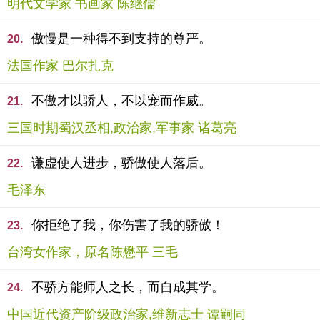
明代文学家 书画家 陈继儒
傲慢是一种得不到支持的尊严。
20.
法国作家 巴尔扎克
不傲才以骄人，不以宠而作威。
21.
三国时期蜀汉丞相,政治家,军事家 诸葛亮
谦虚使人进步，骄傲使人落后。
22.
毛泽东
你拒绝了我，你伤害了我的骄傲！
23.
台湾女作家，原名陈懋平 三毛
不骄方能师人之长，而自成其学。
24.
中国近代资产阶级政治家,维新志士 谭嗣同