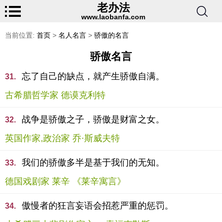
老办法
www.laobanfa.com
当前位置:
首页
>
名人名言
>
骄傲的名言
骄傲名言
忘了自己的缺点，就产生骄傲自满。
31.
古希腊哲学家 德谟克利特
战争是骄傲之子，骄傲是财富之女。
32.
英国作家,政治家 乔·斯威夫特
我们的骄傲多半是基于我们的无知。
33.
德国戏剧家 莱辛 《莱辛寓言》
傲慢者的狂言妄语会招惹严重的惩罚。
34.