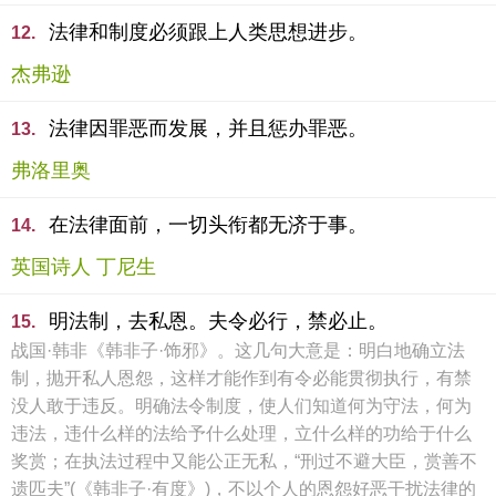
法律和制度必须跟上人类思想进步。
12.
杰弗逊
法律因罪恶而发展，并且惩办罪恶。
13.
弗洛里奥
在法律面前，一切头衔都无济于事。
14.
英国诗人 丁尼生
明法制，去私恩。夫令必行，禁必止。
15.
战国·韩非《韩非子·饰邪》。这几句大意是：明白地确立法
制，抛开私人恩怨，这样才能作到有令必能贯彻执行，有禁
没人敢于违反。明确法令制度，使人们知道何为守法，何为
违法，违什么样的法给予什么处理，立什么样的功给于什么
奖赏；在执法过程中又能公正无私，“刑过不避大臣，赏善不
遗匹夫”(《韩非子·有度》)，不以个人的恩怨好恶干扰法律的