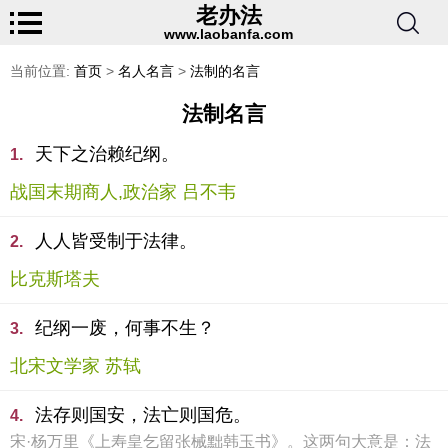
老办法
www.laobanfa.com
当前位置:
首页
>
名人名言
>
法制的名言
法制名言
天下之治赖纪纲。
1.
战国末期商人,政治家 吕不韦
人人皆受制于法律。
2.
比克斯塔夫
纪纲一废，何事不生？
3.
北宋文学家 苏轼
法存则国安，法亡则国危。
4.
宋·杨万里《上寿皇乞留张械黜韩玉书》。这两句大意是：法