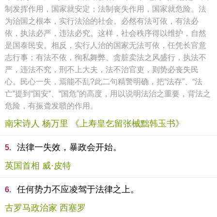
制发挥作用，国家就安定；法制丧失作用，国家就危险。法
为治国之根本，实行法治的社会。必然有法可依，有法必
依，执法必严，违法必究。这样，社会秩序得以维护，自然
是国泰民安。相反，实行人治的国家无法可依，任凭长官意
志行事；有法不依，徇私舞弊、贪脏卖法之风盛行，执法不
严，违法不究，刑不上大夫，法不治官吏，则势必丧失民
心。民心一失，焉能不乱?此二句精警明确，把“法存”、“法
亡”提到“国安”、“国危”的高度，用以说明法治之重要，背法之
危险，有振聋发聩的作用。
南宋诗人 杨万里 《上寿皇乞留张械黜韩玉书》
法律一失效，暴政会开始。
5.
英国首相 威·皮特
任何势力不应凌驾于法律之上。
6.
古罗马政治家 西塞罗