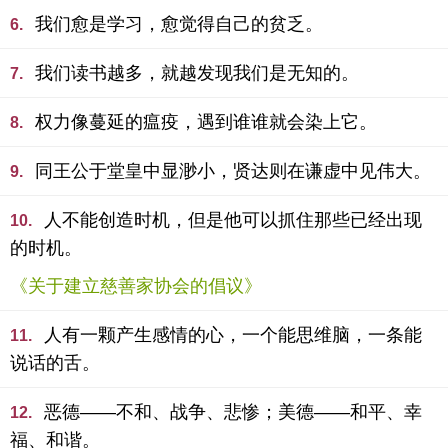
我们愈是学习，愈觉得自己的贫乏。
6.
我们读书越多，就越发现我们是无知的。
7.
权力像蔓延的瘟疫，遇到谁谁就会染上它。
8.
同王公于堂皇中显渺小，贤达则在谦虚中见伟大。
9.
人不能创造时机，但是他可以抓住那些已经出现
10.
的时机。
《关于建立慈善家协会的倡议》
人有一颗产生感情的心，一个能思维脑，一条能
11.
说话的舌。
恶德——不和、战争、悲惨；美德——和平、幸
12.
福、和谐。