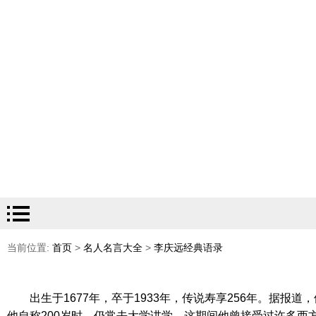
当前位置:
首页
>
名人名言大全
>
李庆远经典语录
出生于1677年，卒于1933年，传说寿享256年。据
他自称200岁时，仍常去大学讲学。这期间他曾接受过许多西