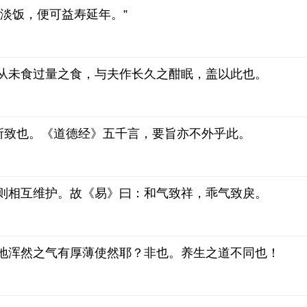
淡饭，便可益寿延年。”
从未食过量之食，与夫作长久之酣眠，盖以此也。
所致也。《道德经》五千言，要旨亦不外乎此。
则相互维护。故《易》曰：和气致祥，乖气致戾。
地浑然之气有厚薄使然耶？非也。养生之道不同也！