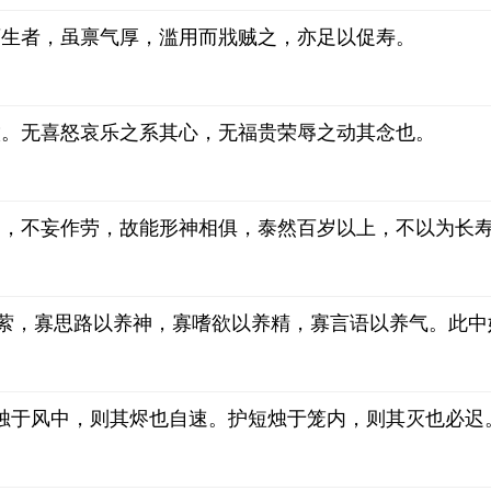
育生者，虽禀气厚，滥用而戕贼之，亦足以促寿。
饮。无喜怒哀乐之系其心，无福贵荣辱之动其念也。
常，不妄作劳，故能形神相俱，泰然百岁以上，不以为长
萦萦，寡思路以养神，寡嗜欲以养精，寡言语以养气。此
烛于风中，则其烬也自速。护短烛于笼内，则其灭也必迟