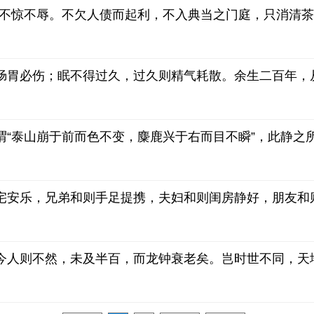
，不惊不辱。不欠人债而起利，不入典当之门庭，只消清茶
肠胃必伤；眠不得过久，过久则精气耗散。余生二百年，
谓“泰山崩于前而色不变，麋鹿兴于右而目不瞬”，此静之
宅安乐，兄弟和则手足提携，夫妇和则闺房静好，朋友和
今人则不然，未及半百，而龙钟衰老矣。岂时世不同，天