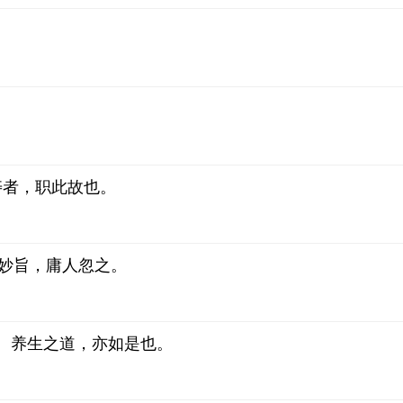
寿者，职此故也。
中妙旨，庸人忽之。
。养生之道，亦如是也。