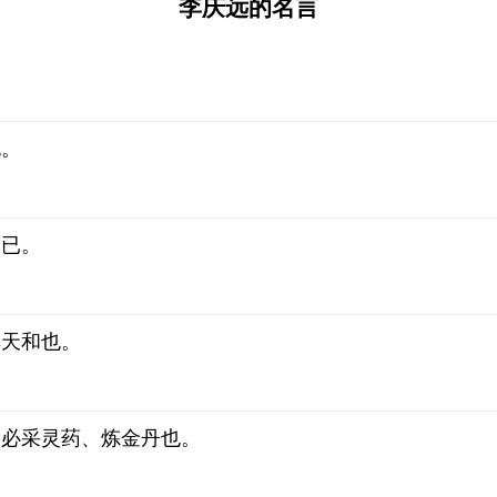
李庆远的名言
也。
而已。
其天和也。
不必采灵药、炼金丹也。