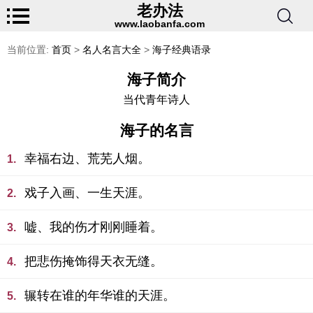
老办法
www.laobanfa.com
当前位置:
首页
>
名人名言大全
>
海子经典语录
海子简介
当代青年诗人
海子的名言
幸福右边、荒芜人烟。
1.
戏子入画、一生天涯。
2.
嘘、我的伤才刚刚睡着。
3.
把悲伤掩饰得天衣无缝。
4.
辗转在谁的年华谁的天涯。
5.