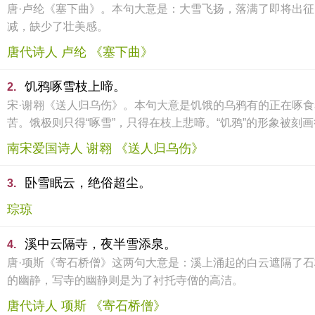
唐·卢纶《塞下曲》。本句大意是：大雪飞扬，落满了即将出征
减，缺少了壮美感。
唐代诗人 卢纶 《塞下曲》
饥鸦啄雪枝上啼。
2.
宋·谢翱《送人归乌伤》。本句大意是饥饿的乌鸦有的正在啄
苦。饿极则只得“啄雪”，只得在枝上悲啼。“饥鸦”的形象被
南宋爱国诗人 谢翱 《送人归乌伤》
卧雪眠云，绝俗超尘。
3.
琮琼
溪中云隔寺，夜半雪添泉。
4.
唐·项斯《寄石桥僧》这两句大意是：溪上涌起的白云遮隔了
的幽静，写寺的幽静则是为了衬托寺僧的高洁。
唐代诗人 项斯 《寄石桥僧》