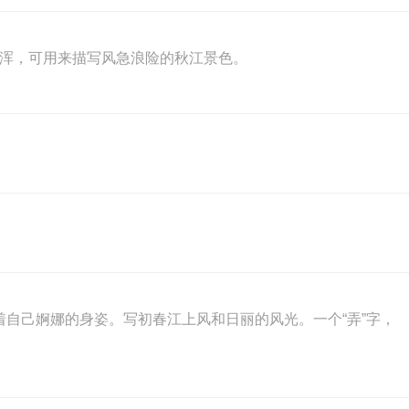
雄浑，可用来描写风急浪险的秋江景色。
着自己婀娜的身姿。写初春江上风和日丽的风光。一个“弄”字，