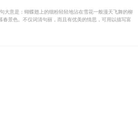
两句大意是：蝴蝶翅上的细粉轻轻地沾在雪花一般漫天飞舞的柳
暮春景色。不仅词清句丽，而且有优美的情思，可用以描写富