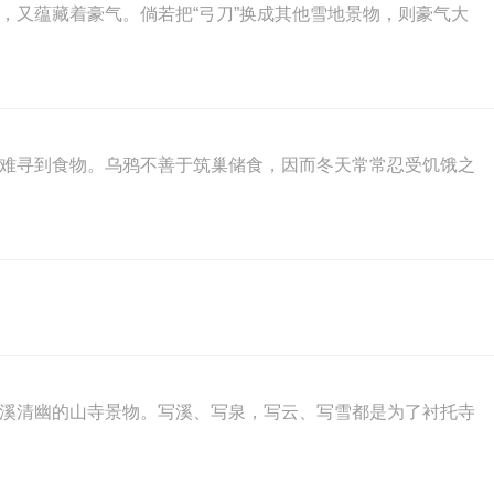
，又蕴藏着豪气。倘若把“弓刀”换成其他雪地景物，则豪气大
极难寻到食物。乌鸦不善于筑巢储食，因而冬天常常忍受饥饿之
泉溪清幽的山寺景物。写溪、写泉，写云、写雪都是为了衬托寺