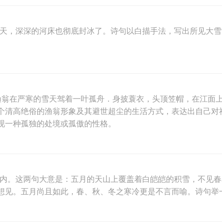
满天，深深的河床也彻底封冰了。诗句以白描手法，写出所见大
一个渔翁在严寒的雪天驾着一叶孤舟．身披蓑衣，头顶笠帽，在江
个清高绝俗的渔翁形象及其避世超尘的生活方式，表达出自己对
现一种孤独的处境或孤傲的性格。
境内。这两句大意是：五月的天山上覆盖着白皑皑的积雪，不见
想见。五月尚且如此，春、秋、冬之寒冷更是不言而喻。诗句举