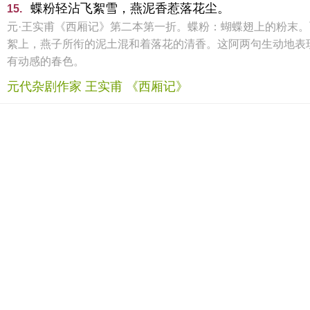
蝶粉轻沾飞絮雪，燕泥香惹落花尘。
15.
元·王实甫《西厢记》第二本第一折。蝶粉：蝴蝶翅上的粉末
絮上，燕子所衔的泥土混和着落花的清香。这阿两句生动地表
有动感的春色。
元代杂剧作家 王实甫 《西厢记》