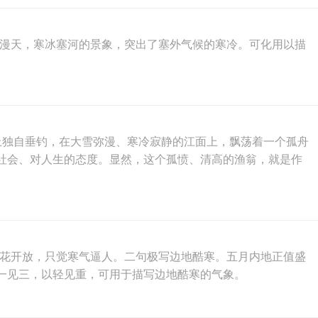
雪漫天，寒冰塞河的景象，突出了塞外气候的寒冷。可化用以描
面上独自垂钓，在大雪弥漫、寒冷寂静的江面上，飘荡着一个孤舟
社会、对人生的态度。显然，这个孤愤、清高的渔翁，就是作
春花开放，只觉寒气逼人。二句极写边地酷寒。五月内地正值盛
一见三，以轻见重，可用于描写边地酷寒的气象。