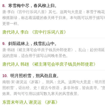
寒雪梅中尽，春风柳上归。
8.
唐·李白《宫中行乐词八首》其七。这两句大意是：寒雪于梅
柳摇新绿，标志着温暖的春天终于归来。本句既可以用于描写
更替一样。
唐代诗人 李白 《宫中行乐词八首》
斜阳疏林上，残雪乱山中。
9.
唐·韩翃《褚主薄宅会毕庶子钱员外郎使君》。乱山：起伏绵
远的意味，适合用于描写山间晚冬景色。
唐代诗人 韩翃 《褚主薄宅会毕庶子钱员外郎使君》
明月照积雪，朔风劲且衰。
10.
南朝·宋·谢灵运《岁暮》。朔风：北风。这两句大意是：明月照
照积雪’，讵出经、史！观古今胜语，多非补假，皆由直寻。
效果。两句可引用以描写数九寒天的风雪夜景。
东晋末年诗人 谢灵运 《岁暮》