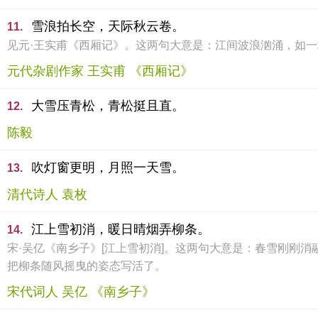
雪浪拍长空，天际秋云卷。
11.
见元·王实甫《西厢记》。这两句大意是：江间波浪汹涌，如
元代杂剧作家 王实甫 《西厢记》
大雪压青松，青松挺且直。
12.
陈毅
吹灯窗更明，月照一天雪。
13.
清代诗人 袁枚
江上雪初消，暖日晴烟弄柳条。
14.
宋·吴亿《南乡子》[江上雪初消]。这两句大意是：春雪刚刚
把柳条随风摇曳的姿态写活了。
宋代词人 吴亿 《南乡子》