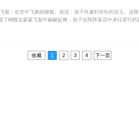
。飞絮：在空中飞舞的柳絮。燕泥：燕子作巢时所衔的泥土。这
现了蝴蝶在蒙蒙飞絮中翩翩起舞，燕子在阵阵落花中来往穿行的
收藏
1
2
3
4
下一页