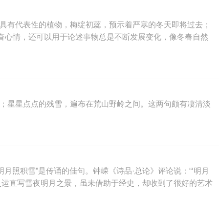
最具有代表性的植物，梅绽初蕊，预示着严寒的冬天即将过去；
奋心情，还可以用于论述事物总是不断发展变化，像冬春自然
辉；星星点点的残雪，遍布在荒山野岭之间。这两句颇有凄清淡
月照积雪”是传诵的佳句。钟嵘《诗品·总论》评论说：“‘明月
灵运直写雪夜明月之景，虽未借助于经史，却收到了很好的艺术