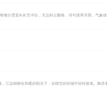
一堆堆白雪直向长空冲击，天边秋云翻卷。诗句境界开阔，气象
消融，江边细柳在和暖的阳光下，在晴空的轻烟中轻轻摇曳。舞弄