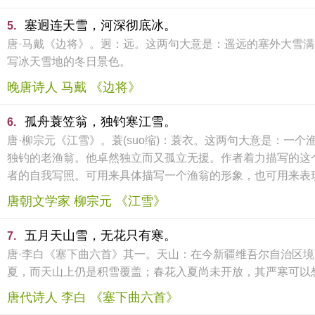
塞迥连天雪，河深彻底冰。
5.
唐·马戴《边将》。迥：远。这两句大意是：遥远的塞外大雪
写冰天雪地的冬日景色。
晚唐诗人 马戴 《边将》
孤舟蓑笠翁，独钓寒江雪。
6.
唐·柳宗元《江雪》。蓑(suo缩)：蓑衣。这两句大意是：
独钓的老渔翁。他卓然独立而又孤立无援。作者着力描写的这
者的自我写照。可用来具体描写一个渔翁的形象，也可用来表
唐朝文学家 柳宗元 《江雪》
五月天山雪，无花只有寒。
7.
唐·李白《塞下曲六首》其一。天山：在今新疆维吾尔自治区
夏，而天山上仍是积雪覆盖；春花入夏尚未开放，其严寒可以
唐代诗人 李白 《塞下曲六首》