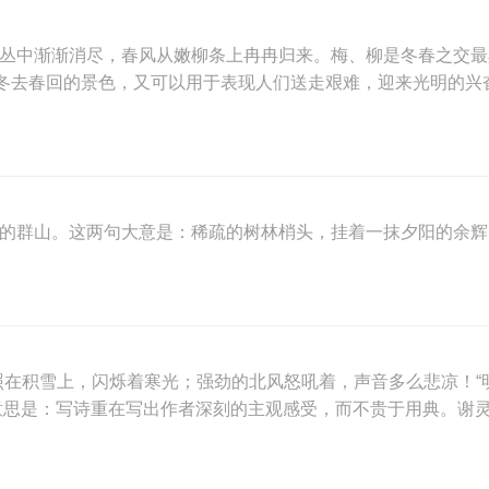
花丛中渐渐消尽，春风从嫩柳条上冉冉归来。梅、柳是冬春之交
冬去春回的景色，又可以用于表现人们送走艰难，迎来光明的兴
延的群山。这两句大意是：稀疏的树林梢头，挂着一抹夕阳的余
在积雪上，闪烁着寒光；强劲的北风怒吼着，声音多么悲凉！“明
”意思是：写诗重在写出作者深刻的主观感受，而不贵于用典。谢