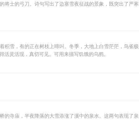
的将士的弓刀。诗句写出了边塞雪夜征战的景象，既突出了严寒
食着积雪，有的正在树枝上啼叫。冬季，大地上白雪茫茫，鸟雀
刻画得活灵活现，真切可见。可用来描写饥饿的乌鸦。
石桥的寺庙，半夜降落的大雪添涨了溪中的泉水。这两句表现了