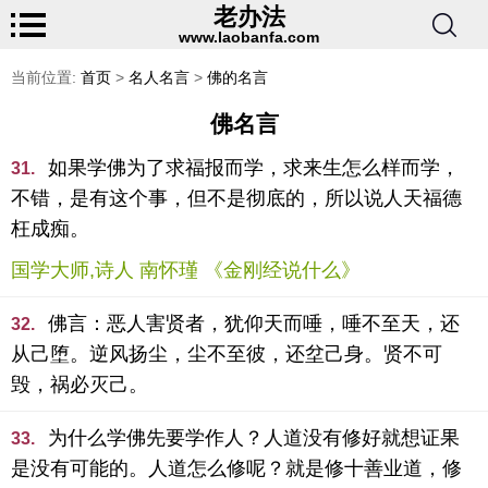
老办法
www.laobanfa.com
当前位置:
首页
>
名人名言
>
佛的名言
佛名言
如果学佛为了求福报而学，求来生怎么样而学，
31.
不错，是有这个事，但不是彻底的，所以说人天福德
枉成痴。
国学大师,诗人 南怀瑾 《金刚经说什么》
佛言：恶人害贤者，犹仰天而唾，唾不至天，还
32.
从己堕。逆风扬尘，尘不至彼，还坌己身。贤不可
毁，祸必灭己。
为什么学佛先要学作人？人道没有修好就想证果
33.
是没有可能的。人道怎么修呢？就是修十善业道，修