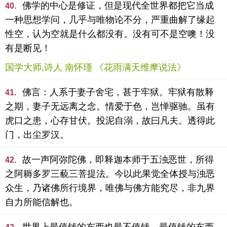
佛学的中心是修证，但是现代全世界都把它当成
40.
一种思想学问，几乎与唯物论不分，严重曲解了缘起
性空，认为空就是什么都没有。没有可不是空噢！没
有是断见！
国学大师,诗人 南怀瑾 《花雨满天维摩说法》
佛言：人系于妻子舍宅，甚于牢狱。牢狱有散释
41.
之期，妻子无远离之念。情爱于色，岂惮驱驰。虽有
虎口之患，心存甘伏。投泥自溺，故曰凡夫。透得此
门，出尘罗汉。
故一声阿弥陀佛，即释迦本师于五浊恶世，所得
42.
之阿耨多罗三藐三菩提法。今以此果觉全体授与浊恶
众生，乃诸佛所行境界，唯佛与佛方能究尽，非九界
自力所能信解也。