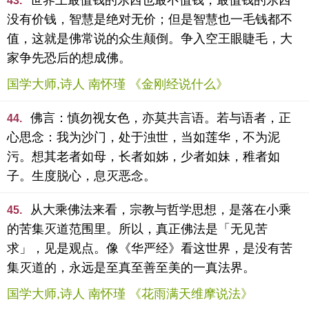
世界上最值钱的东西也最不值钱，最值钱的东西
43.
没有价钱，智慧是绝对无价；但是智慧也一毛钱都不
值，这就是佛常说的众生颠倒。争入空王眼睫毛，大
家争先恐后的想成佛。
国学大师,诗人 南怀瑾 《金刚经说什么》
佛言：慎勿视女色，亦莫共言语。若与语者，正
44.
心思念：我为沙门，处于浊世，当如莲华，不为泥
污。想其老者如母，长者如姊，少者如妹，稚者如
子。生度脱心，息灭恶念。
从大乘佛法来看，宗教与哲学思想，是落在小乘
45.
的苦集灭道范围里。所以，真正佛法是「无见苦
求」，见是观点。像《华严经》看这世界，是没有苦
集灭道的，永远是至真至善至美的一真法界。
国学大师,诗人 南怀瑾 《花雨满天维摩说法》