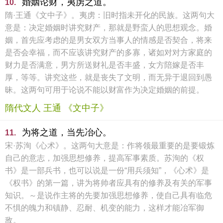
婚姻论财，夷虏之道。
10.
隋·王通《文中子》。夷虏：旧时指未开化的民族。这两句大
意是：决定婚姻时讲究财产，那就是野蛮人的思想观念。婚
姻，首先应考虑的是男女双方当事人的情感是否契合，将来
是否会幸福，而不应该讲究财产的多寡，诸如对对方家庭的
财力是否满意，男方所送财礼是否丰盛，女方陪嫁是否丰
厚，等等。讲究这些，就是丧失了文明，而无异于退回到愚
昧。这两句可用于论说不能以财富作为决定婚姻的前提。
隋代文人 王通 《文中子》
为将之道，当先冶心。
11.
宋·苏洵《心术》。这两句大意是：作将领最重要的是要锻炼
自己的意志，加强思想修养，提高军事素质。苏洵的《权
书》是一部兵书，也可以说是一份“用兵须知”，《心术》是
《权书》的第一篇，讲为将帅者应具有的修养及有关的军事
知识。～是说作主将的先要加强思想修养，使自己具有临危
不惧的魄力和镇静、忍耐、机变的能力，这样才能冶军御
敌。