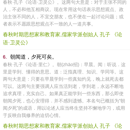
春秋·孔子《论语·卫灵公》。这两句大意是：对于主张不同的
人，不必和他互相商议。现在常用这句话表示思想观点、政
治主张不同的人，不宜交朋友，也不便在一起讨论问题；或
者表示不愿跟思想观点不一致的人一道共事。
春秋时期思想家和教育家,儒家学派创始人 孔子 《论
语·卫灵公》
朝闻道，夕死可矣。
6.
春秋·孔子《论语·里仁》。朝(zhāo招)：早晨。闻：听说．这
里是学到、懂得的意思。道：泛指真理、知识、学同等。这
两句大意是：只要在早晨学到一些真知灼见，晚上就死去都
可以。这两句主要强调人应当活到老，学到老，永远不断地
追求真理，充实自己。如果真正能学到一些东西，那么即使
朝闻夕死，也心安理得．并不感到遗憾。本名句已概括为“朝
闻夕死”的成语．用以论述人应当终生坚持不懈地学习，或用
于反映自我修养的迫切心情。
春秋时期思想家和教育家,儒家学派创始人 孔子 《论