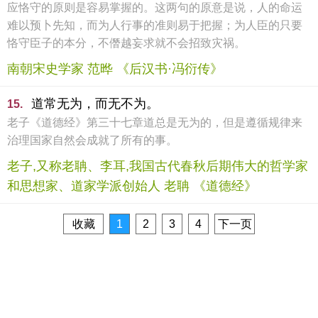
应恪守的原则是容易掌握的。这两句的原意是说，人的命运
难以预卜先知，而为人行事的准则易于把握；为人臣的只要
恪守臣子的本分，不僭越妄求就不会招致灾祸。
南朝宋史学家 范晔 《后汉书·冯衍传》
道常无为，而无不为。
15.
老子《道德经》第三十七章道总是无为的，但是遵循规律来
治理国家自然会成就了所有的事。
老子,又称老聃、李耳,我国古代春秋后期伟大的哲学家
和思想家、道家学派创始人 老聃 《道德经》
收藏
1
2
3
4
下一页