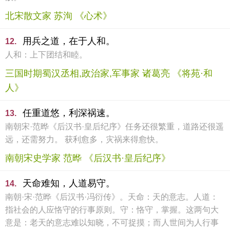
北宋散文家 苏洵 《心术》
用兵之道，在于人和。
12.
人和：上下团结和睦。
三国时期蜀汉丞相,政治家,军事家 诸葛亮 《将苑·和
人》
任重道悠，利深祸速。
13.
南朝宋·范晔《后汉书·皇后纪序》任务还很繁重，道路还很遥
远，还需努力。 获利愈多，灾祸来得愈快。
南朝宋史学家 范晔 《后汉书·皇后纪序》
天命难知，人道易守。
14.
南朝·宋·范晔《后汉书·冯衍传》。天命：天的意志。人道：
指社会的人应恪守的行事原则。守：恪守，掌握。这两句大
意是：老天的意志难以知晓，不可捉摸；而人世间为人行事