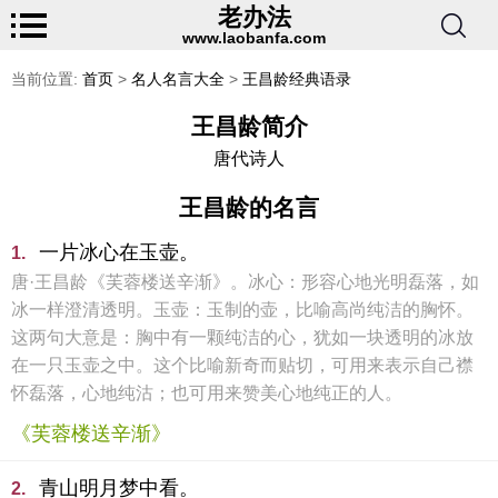
老办法
www.laobanfa.com
当前位置:
首页
>
名人名言大全
>
王昌龄经典语录
王昌龄简介
唐代诗人
王昌龄的名言
一片冰心在玉壶。
1.
唐·王昌龄《芙蓉楼送辛渐》。冰心：形容心地光明磊落，如
冰一样澄清透明。玉壶：玉制的壶，比喻高尚纯洁的胸怀。
这两句大意是：胸中有一颗纯洁的心，犹如一块透明的冰放
在一只玉壶之中。这个比喻新奇而贴切，可用来表示自己襟
怀磊落，心地纯沽；也可用来赞美心地纯正的人。
《芙蓉楼送辛渐》
青山明月梦中看。
2.