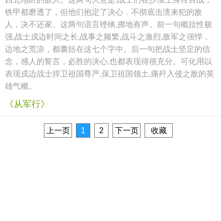
铁甲都磨透了，但他们抱定了决心．不彻底击溃来犯的敌
人，决不还家。这两句语言铿锵,掷地有声。前一句概括性极
强,战士戍边时间之长,战事之频繁,战斗之激烈,敌军之强悍，
边地之荒凉，都囊括在这七个字中。后一句把战士坚定的信
念，感人的誓言，必胜的决心,也都表现得很充分。可化用以
表现戍边战士捍卫祖国尊严,保卫祖国领土,痛歼入侵之敌的英
雄气概。
《从军行》
上一页
1
2
下一页
收藏