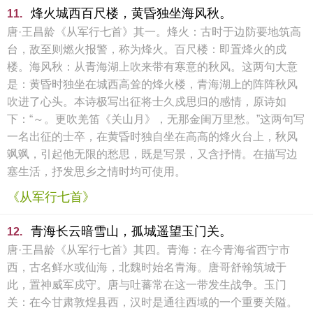
烽火城西百尺楼，黄昏独坐海风秋。
11.
唐·王昌龄《从军行七首》其一。烽火：古时于边防要地筑高
台，敌至则燃火报警，称为烽火。百尺楼：即置烽火的戍
楼。海风秋：从青海湖上吹来带有寒意的秋风。这两句大意
是：黄昏时独坐在城西高耸的烽火楼，青海湖上的阵阵秋风
吹进了心头。本诗极写出征将士久戍思归的感情，原诗如
下：“～。更吹羌笛《关山月》，无那金闺万里愁。”这两句写
一名出征的士卒，在黄昏时独自坐在高高的烽火台上，秋风
飒飒，引起他无限的愁思，既是写景，又含抒情。在描写边
塞生活，抒发思乡之情时均可使用。
《从军行七首》
青海长云暗雪山，孤城遥望玉门关。
12.
唐·王昌龄《从军行七首》其四。青海：在今青海省西宁市
西，古名鲜水或仙海，北魏时始名青海。唐哥舒翰筑城于
此，置神威军戍守。唐与吐蕃常在这一带发生战争。玉门
关：在今甘肃敦煌县西，汉时是通往西域的一个重要关隘。