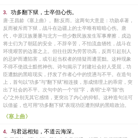
功多翻下狱，士卒但心伤。
3.
唐·王昌龄《塞上曲》。翻:反而。这两旬大意是：功勋卓著，
反而被斥而下狱，战斗在边疆上的士卒唯有暗暗心伤。唐
代，中原汉族屡屡与北方一些少数民族发生军事摩擦．戍边
将士们为了朝廷的安全，不辞辛苦，不怕流血牺牲，战斗在
环境艰苦的边塞之上。但往往因为劳苦功高，反而引起别人
的忌妒而遭陷害，或引起当权者的猜疑而遭罢黜。这种现象
不得不使战士黯然神伤。诗句揭示了封建社会好人受屈，功
臣遭黜的黑暗现实，抒发了作者心中的愤懑与不平。在造句
上，首句以“功多”与“翻下狱”相连接，形成情理上的乖背，突
出了社会的不平。次句中的一个“但”字，表明“士卒”除“伤
心”之外别无其它感情，更突出了内心的抑郁。这种造句法可
以借鉴，也可用“功多翻下狱”表现功臣遭刑狱的黑暗政治。
《塞上曲》
与君远相知，不道云海深。
4.