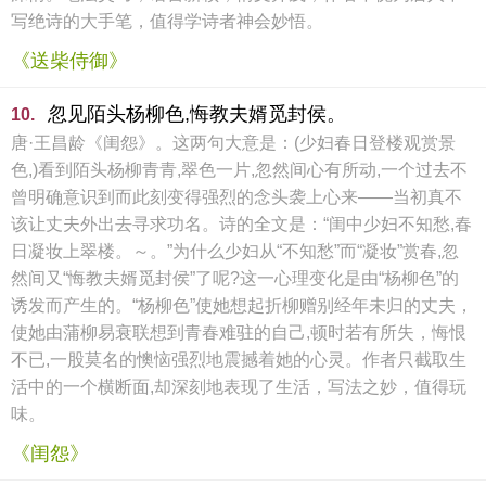
写绝诗的大手笔，值得学诗者神会妙悟。
《送柴侍御》
忽见陌头杨柳色,悔教夫婿觅封侯。
10.
唐·王昌龄《闺怨》。这两句大意是：(少妇春日登楼观赏景
色,)看到陌头杨柳青青,翠色一片,忽然间心有所动,一个过去不
曾明确意识到而此刻变得强烈的念头袭上心来——当初真不
该让丈夫外出去寻求功名。诗的全文是：“闺中少妇不知愁,春
日凝妆上翠楼。～。”为什么少妇从“不知愁”而“凝妆”赏春,忽
然间又“悔教夫婿觅封侯”了呢?这一心理变化是由“杨柳色”的
诱发而产生的。“杨柳色”使她想起折柳赠别经年未归的丈夫，
使她由蒲柳易衰联想到青春难驻的自己,顿时若有所失，悔恨
不已,一股莫名的懊恼强烈地震撼着她的心灵。作者只截取生
活中的一个横断面,却深刻地表现了生活，写法之妙，值得玩
味。
《闺怨》