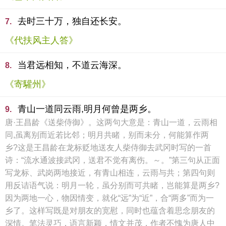
去时三十万，独自还长安。
7.
《代扶风主人答》
当君远相知，不道云海深。
8.
《寄驩州》
青山一道同云雨,明月何曾是两乡。
9.
唐·王昌龄《送柴侍御》。这两句大意是：青山一道，云雨相
同,虽离别而近若比邻；明月共睹，别而未分，何能算作两
乡?这是王昌龄在龙标贬地送友人柴侍御去武冈时写的一首
诗：“流水通波接武冈，送君不觉有离伤。～。”第三句从正面
写龙标、武岗两地接近，有青山相连，云雨与共；第四句则
用反诘语气说：明月一轮，虽分别而可共睹，岂能算是两乡?
因为两地一心，物因情变，就化“远”为“近”，合“两多”而为一
乡了。这样写既是对朋友的宽慰，同时也蕴含着思念朋友的
深情。笔法灵巧，语言新颖，情文并茂，作者不愧为唐人中