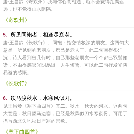
唐·王昌龄《寄欢州》我与你心意相通，就不会觉得距离遥
远，也不觉得山水阻隔。
《寄欢州》
所见同袍者，相逢尽衰老。
5.
唐·王昌龄《长歌行》。同袍：指交情极深的朋友。这两句大
意是：所见到的老朋友，都己是老人了。此二句写得很消
沉，诗人看到曾几何时，自己那些老朋友一个个都巳双鬓如
染，不由得感叹光阴易逝，人生短暂。可以此二句抒发光阴
易逝的感慨。
《长歌行》
饮马渡秋水，水寒风似刀。
6.
见王昌龄《塞下曲四首》其二。秋水：秋天的河水。这两句
大意是：秋日驱马边塞，已经是秋风似刀水寒彻骨。可用于
描写西北边地秋日严寒的景象。
《塞下曲四首》