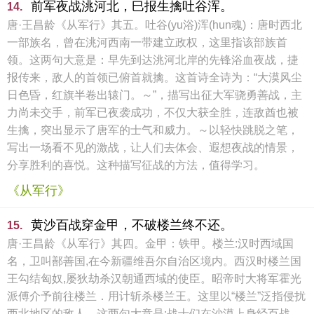
前军夜战洮河北，巳报生擒吐谷浑。
14.
唐·王昌龄《从军行》其五。吐谷(yu浴)浑(hun魂)：唐时西北
一部族名，曾在洮河西南一带建立政权，这里指该部族首
领。这两句大意是：早先到达洮河北岸的先锋浴血夜战，捷
报传来，敌人的首领已俯首就擒。这首诗全诗为：“大漠风尘
日色昏，红旗半卷出辕门。～”，描写出征大军骁勇善战，主
力尚未交手，前军已夜袭成功，不仅大获全胜，连敌酋也被
生擒，突出显示了唐军的士气和威力。～以轻快跳脱之笔，
写出一场看不见的激战，让人们去体会、遐想夜战的情景，
分享胜利的喜悦。这种描写征战的方法，值得学习。
《从军行》
黄沙百战穿金甲，不破楼兰终不还。
15.
唐·王昌龄《从军行》其四。金甲：铁甲。楼兰:汉时西域国
名，卫叫鄯善国,在今新疆维吾尔自治区境内。西汉时楼兰国
王勾结匈奴,屡狄劫杀汉朝通西域的使臣。昭帝时大将军霍光
派傅介予前往楼兰．用计斩杀楼兰王。这里以“楼兰”泛指侵扰
西北地区的敌人。这两句大意是:战士们在沙漠上身经百战，