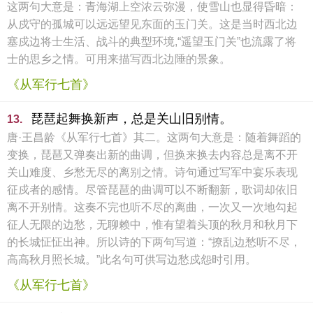
这两句大意是：青海湖上空浓云弥漫，使雪山也显得昏暗：
从戍守的孤城可以远远望见东面的玉门关。这是当时西北边
塞戍边将士生活、战斗的典型环境,“遥望玉门关”也流露了将
士的思乡之情。可用来描写西北边陲的景象。
《从军行七首》
琵琶起舞换新声，总是关山旧别情。
13.
唐·王昌龄《从军行七首》其二。这两句大意是：随着舞蹈的
变换，琵琶又弹奏出新的曲调，但换来换去内容总是离不开
关山难度、乡愁无尽的离别之情。诗句通过写军中宴乐表现
征戍者的感情。尽管琵琶的曲调可以不断翻新，歌词却依旧
离不开别情。这奏不完也听不尽的离曲，一次又一次地勾起
征人无限的边愁，无聊赖中，惟有望着头顶的秋月和秋月下
的长城怔怔出神。所以诗的下两句写道：“撩乱边愁听不尽，
高高秋月照长城。”此名句可供写边愁戍怨时引用。
《从军行七首》