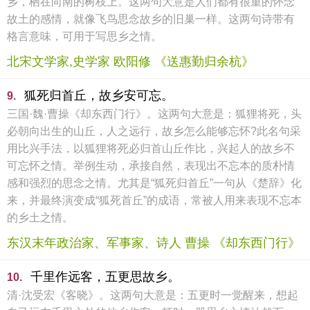
乡，栖在向南的树枝上。这两句大意是人们都有很重的怀念
故土的感情，就像飞鸟思念故乡的旧巢一样。这两句诗带有
格言意味，可用于写思乡之情。
北宋文学家,史学家 欧阳修 《送惠勤归余杭》
狐死归首丘，故乡安可忘。
9.
三国·魏·曹操《却东西门行》。这两句大意是：狐狸将死，头
必朝向出生的山丘，人之远行，故乡怎么能够忘怀?此名句采
用比兴手法，以狐狸将死必归首山丘作比，兴起人的故乡不
可忘怀之情。举例生动，承接自然，表现出不忘本的质朴情
感和强烈的思念之情。尤其是“狐死归首丘”一句从《楚辞》化
来，并最终演变成“狐死首丘”的成语，常被人用来表现不忘本
的乡土之情。
东汉末年政治家、军事家、诗人 曹操 《却东西门行》
千里作远客，五更思故乡。
10.
清·沈受宏《客晓》。这两句大意是：五更时一觉醒来，想起