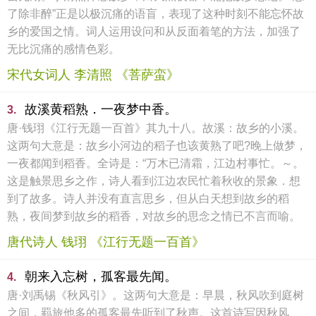
了除非醉”正是以极沉痛的语盲，表现了这种时刻不能忘怀故
乡的爱国之情。词人运用设问和从反面着笔的方法，加强了
无比沉痛的感情色彩。
宋代女词人 李清照 《菩萨蛮》
故溪黄稻熟．一夜梦中香。
3.
唐·钱珝《江行无题一百首》其九十八。故溪：故乡的小溪。
这两句大意是：故乡小河边的稻子也该黄熟了吧?晚上做梦，
一夜都闻到稻香。全诗是：“万木已清霜，江边村事忙。～。
这是触景思乡之作，诗人看到江边农民忙着秋收的景象．想
到了故多。诗人并没有直言思乡，但从白天想到故乡的稻
熟，夜间梦到故乡的稻香，对故乡的思念之情已不言而喻。
唐代诗人 钱珝 《江行无题一百首》
朝来入忘树，孤客最先闻。
4.
唐·刘禹锡《秋风引》。这两句大意是：早晨，秋风吹到庭树
之间，羁旅他多的孤客最先听到了秋声。这首诗写因秋风