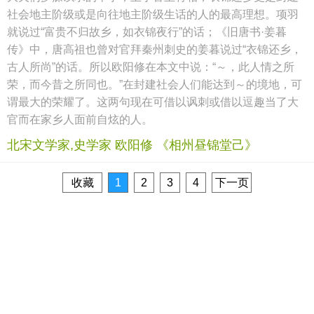
社会地主阶级或是向往地主阶级生话的人的最高理想。项羽
就说过“富贵不归故乡，如衣锦夜行”的话；《旧唐书·姜暮
传》中，唐高祖也曾对官拜秦州刺史的姜暮说过“衣锦还乡，
古人所尚”的话。所以欧阳修在本文中说：“～，此人情之所
荣，而今昔之所同也。”在封建社会人们能达到～的境地，可
谓最大的荣耀了。这两句现在可借以讽刺或借以逗趣当了大
官而在家乡人面前自炫的人。
北宋文学家,史学家 欧阳修 《相州昼锦堂己》
收藏
1
2
3
4
下一页