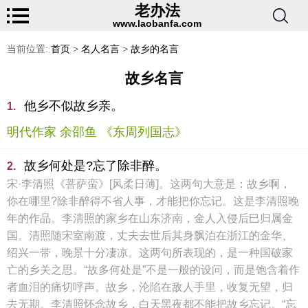
老办法
www.laobanfa.com
当前位置:
首页
>
名人名言
>
故乡的名言
故乡名言
他乡不似故乡亲。
1.
明代作家 余邵鱼 《东周列国志》
故乡何处是?忘了除非醉。
2.
宋·李清照《菩萨蛮》[风柔日薄]。这两句大意是：故乡啊，
你在哪里?除非醉得不省人事，才能把你忘记。这是李清照晚
年的作品。李清照的家乡在山东济南，金人入侵后巳归属金
国。清照随宋室南渡，丈夫去世后其身飘泊在浙江的金华、
绍兴一带，晚景十分凄凉。这两句所表现的，是一种国破家
亡的乡关之思。“故多何处是”不是一般的设问，而是饱含着作
者血泪的痛切呼声。故乡，沦陷在敌人手里，收复无望，归
去无期。李清照怀念故乡，白天黑夜都不能把故乡忘记。“忘