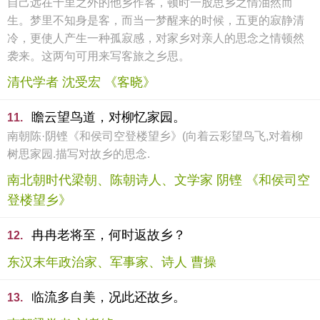
自己远在千里之外的他乡作客，顿时一股思乡之情油然而
生。梦里不知身是客，而当一梦醒来的时候，五更的寂静清
冷，更使人产生一种孤寂感，对家乡对亲人的思念之情顿然
袭来。这两句可用来写客旅之乡思。
清代学者 沈受宏 《客晓》
瞻云望鸟道，对柳忆家园。
11.
南朝陈·阴铿《和侯司空登楼望乡》(向着云彩望鸟飞,对着柳
树思家园.描写对故乡的思念.
南北朝时代梁朝、陈朝诗人、文学家 阴铿 《和侯司空
登楼望乡》
冉冉老将至，何时返故乡？
12.
东汉末年政治家、军事家、诗人 曹操
临流多自美，况此还故乡。
13.