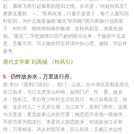
起，雁南飞而引起孤客的思归之情。全诗是：“何处秋风至?
萧萧送雁群。～。”秋风吹来，只要不是聋子，每个人都可同
时听到，为什么孤客偏能“最先”听到呢?因为羁旅行役的客
子，对时序、物候有特殊的敏感，故秋风初至，便最先感
知。“最先”二字把旅情归思巧妙的暗示出来，于曲折中见深
意，含蓄不尽。写人物在特定环境中的心理、感情，可以作
参考。
唐代文学家 刘禹锡 《秋风引》
仍怜故乡水，万里送行舟。
5.
唐·李白《渡荆门送别》。荆门：山名。在今湖北宜都县西北
长江南岸，与江北虎牙山对峙，如同门户。怜：爱。故乡
水：指长江。李白青少年时生活在四川，长江自蜀东流，故
称。这是诗人二十五岁出蜀，沿江东下，至荆门而作。这两
句大意是：更觉故多山水的可爱，她恋恋不舍地一路做伴，
不辞万里为我送行。本是诗人留恋故乡，却说故乡江水有
情，万里相送。诗从对面写来，匠心别具；又赋江水以性