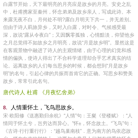
白露节开始，天下最明亮的月亮应是故乡的月亮。安史之乱
中，杜甫携家至秦州，怀念弟弟及故乡亲人，写成此诗。本
来露无夜不白，月何处不明?露白月明天下共一，并无差别。
但由于诗人羁旅异乡，又时入白露，对时令、气候感受最
深，故说“露从令夜白”；又因飘零孤独，心情黯淡，仰望他乡
之月总觉得不如故乡之月明亮，故说“月是故乡明”。显然这是
在客观景物中融进了诗人的主观情绪，由于心理的幻觉和感
情的偏执，使诗人得出了不合科学道理却合乎艺术真实的结
论。远离故乡的人们每当思乡的时候，都会想到“月是故乡
明”的名句，引起心律的共振而首肯它的正确。写思乡和赞美
故乡，常常引此名句。
唐代诗人 杜甫 《月夜忆舍弟》
人情重怀土，飞鸟思故乡。
8.
宋·欧阳修《送惠勤归余杭》“人情”句：王粲《登楼赋》：“人
情同于怀土兮，岂穷达而异心。”怀±，怀念故土。“飞鸟”句：
《古诗·行行重行行》：“越鸟巢南枝”．意为南方的鸟依恋故