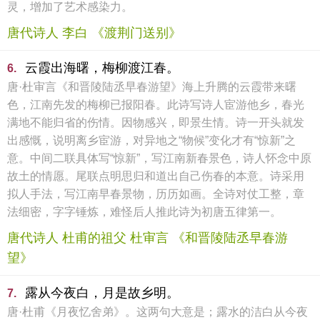
灵，增加了艺术感染力。
唐代诗人 李白 《渡荆门送别》
云霞出海曙，梅柳渡江春。
6.
唐·杜审言《和晋陵陆丞早春游望》海上升腾的云霞带来曙
色，江南先发的梅柳已报阳春。此诗写诗人宦游他乡，春光
满地不能归省的伤情。因物感兴，即景生情。诗一开头就发
出感慨，说明离乡宦游，对异地之“物候”变化才有“惊新”之
意。中间二联具体写“惊新”，写江南新春景色，诗人怀念中原
故土的情愿。尾联点明思归和道出自己伤春的本意。诗采用
拟人手法，写江南早春景物，历历如画。全诗对仗工整，章
法细密，字字锤炼，难怪后人推此诗为初唐五律第一。
唐代诗人 杜甫的祖父 杜审言 《和晋陵陆丞早春游
望》
露从今夜白，月是故乡明。
7.
唐·杜甫《月夜忆舍弟》。这两句大意是；露水的洁白从今夜