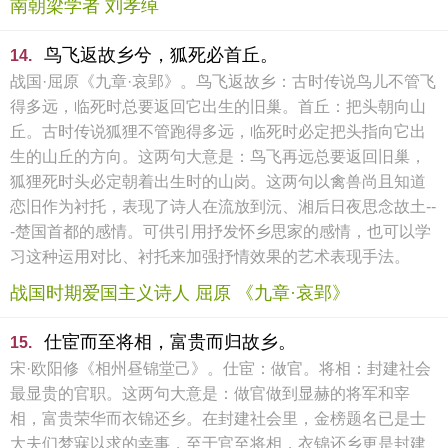
南朝梁学者 刘孝绰
鸟飞返故乡兮，狐死必首丘。
14.
战国·屈原《九章·哀郢》。鸟飞返故乡：古时传说鸟儿不管飞
得多远，临死时总要返回它出生的旧巢。首丘：把头朝向山
丘。古时传说狐狸不管跑得多远，临死时必定把头指向它出
生的山丘的方向。这两句大意是：鸟飞再远总要返回旧巢，
狐狸死时头必定朝着出生时的山岗。这两句以禽兽尚且知道
恋旧作为衬托，表现了诗人在流放到沅、湘后日夜思念故土--
-楚国首都的感情。可供引用抒发怀乡思家的感情，也可以学
习这种运用对比、衬托来加强抒情效果的艺术表现手法。
战国时期爱国主义诗人 屈原 《九章·哀郢》
仕宦而至将相，富贵而归故乡。
15.
宋·欧阳修《相州昼锦堂己》。仕宦：做官。将相：封建社会
最显贵的官职。这两句大意是：做官做到显赫的将军和宰
相，富贵荣华而衣锦还乡。在封建社会里，金榜题名已是士
大夫们梦寐以求的幸事，至于官至将相，衣锦还乡更是封建