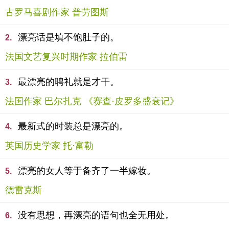
古罗马喜剧作家 普劳图斯
漂亮话是填不饱肚子的。
2.
法国文艺复兴时期作家 拉伯雷
最漂亮的聘礼就是才干。
3.
法国作家 巴尔扎克 《赛查·皮罗多盛衰记》
最新式的时装总是漂亮的。
4.
英国历史学家 托·富勒
漂亮的女人等于备齐了一半嫁妆。
5.
德雷克斯
没有思想，再漂亮的语句也全无用处。
6.