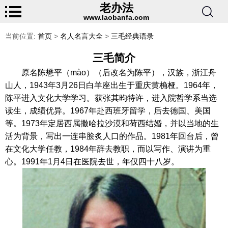
老办法
www.laobanfa.com
当前位置:
首页
>
名人名言大全
>
三毛经典语录
三毛简介
原名陈懋平（mào）（后改名为陈平），汉族，浙江舟
山人，1943年3月26日白羊座出生于重庆黄桷桠。1964年，
陈平进入文化大学学习。获张其昀特许，进入院哲学系当选
读生，成绩优异。1967年赴西班牙留学，后去德国、美国
等。1973年定居西属撒哈拉沙漠和荷西结婚，并以当地的生
活为背景，写出一连串脍炙人口的作品。1981年回台后，曾
在文化大学任教，1984年辞去教职，而以写作、演讲为重
心。1991年1月4日在医院去世，年仅四十八岁。