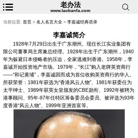
老办法
www.laobanfa.com
当前位置:
首页
>
名人名言大全
>
李嘉诚经典语录
李嘉诚简介
1928年7月29日出生于广东潮州。现任长江实业集团有
限公司董事局主席兼总经理。1928年出生于广东潮州，1940
年为躲避日本侵略者的压迫，全家逃难到香港。1958年，李
嘉诚开始投资地产市场。1979年，“长江”购入老牌英资商行
——“和记黄埔”，李嘉诚因而成为首位收购英资商行的华人。
所获荣誉：1981年获选为“香港风云人物”、1981年获委任为
太平绅士、1989年获英女皇颁发的CBE勋衔、1992年被聘为
港事顾问、95年-97年任特区筹备委员会委员、被评选为93年
度香港“风云人物”、1999年亚洲首富等。