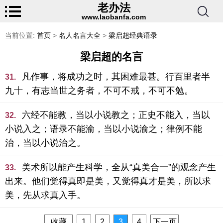
老办法
www.laobanfa.com
当前位置:
首页
>
名人名言大全
>
梁启超经典语录
梁启超的名言
凡作事，将成功之时，其困难最甚。行百里者半
31.
九十，有志当世之务者，不可不戒，不可不勉。
六经不能教，当以小说教之；正史不能入，当以
32.
小说入之；语录不能渝，当以小说渝之；律例不能
治，当以小说治之。
美术所以能产生科学，全从“真美合一”的观念产生
33.
出来。他们觉得真即是美，又觉得真才是美，所以求
美，先从求真入手。
收藏
1
2
3
4
下一页