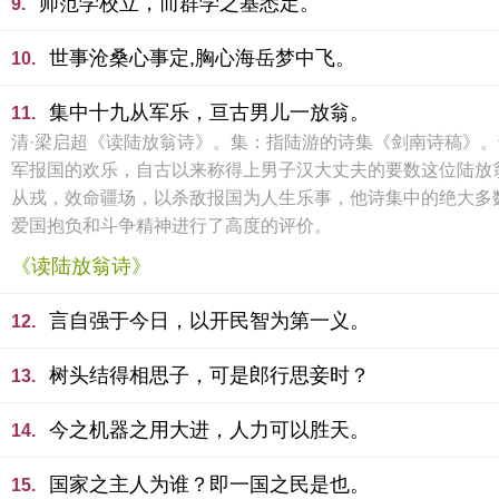
师范学校立，而群学之基悉定。
9.
世事沧桑心事定,胸心海岳梦中飞。
10.
集中十九从军乐，亘古男儿一放翁。
11.
清·梁启超《读陆放翁诗》。集：指陆游的诗集《剑南诗稿》。
军报国的欢乐，自古以来称得上男子汉大丈夫的要数这位陆放
从戎，效命疆场，以杀敌报国为人生乐事，他诗集中的绝大多数
爱国抱负和斗争精神进行了高度的评价。
《读陆放翁诗》
言自强于今日，以开民智为第一义。
12.
树头结得相思子，可是郎行思妾时？
13.
今之机器之用大进，人力可以胜天。
14.
国家之主人为谁？即一国之民是也。
15.