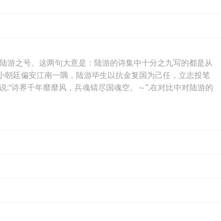
：陆游之号。这两句大意是：陆游的诗集中十分之九写的都是从
小朝廷偏安江南一隅，陆游毕生以抗金复国为己任，立志投笔
:“诗界千年靡靡风，兵魂锖尽国魂空。～”,在对比中对陆游的