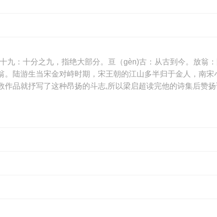
十九：十分之九，指绝大部分。亘（gèn)古：从古到今。放翁
翁。陆游生当宋金对峙时期，宋王朝的江山多半归于金人，南宋
作品就抒写了这种昂扬的斗志,所以梁启超读完他的诗集后赞扬说