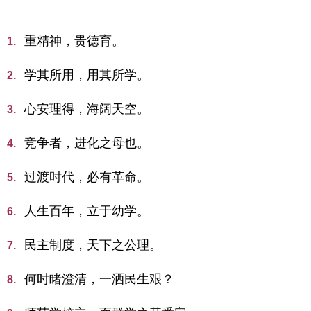
重精神，贵德育。
1.
学其所用，用其所学。
2.
心安理得，海阔天空。
3.
竞争者，进化之母也。
4.
过渡时代，必有革命。
5.
人生百年，立于幼学。
6.
民主制度，天下之公理。
7.
何时睹澄清，一洒民生艰？
8.