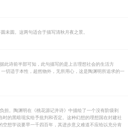
月将圆未圆。这两句适合于描写清秋月夜之景。
。据此诗前半部可知，此句描写的是上古理想社会的生活方
。一切适于本性，超然物外，无所用心，这是陶渊明所追求的一
的负担。陶渊明在《桃花源记并诗》中描绘了一个没有阶级剥
当时的黑暗现实给予批判和否定。这种幻想的理想国在封建社
的空想学说要早一千四百年，其进步意义难道不应给以充分肯