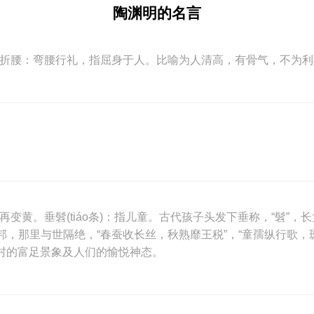
陶渊明的名言
；折腰：弯腰行礼，指屈身于人。比喻为人清高，有骨气，不为利
变黄。垂髫(tiáo条)：指儿童。古代孩子头发下垂称，“髫”
，那里与世隔绝，“春蚕收长丝，秋熟靡王税”，“童孺纵行歌，斑
农村的富足景象及人们的愉悦神态。