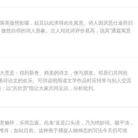
菊落英傲然歌啸，姑且以此求得此生真意。诗人因厌恶仕途而归
，傲然自得的诗人形象。古人对此诗评价甚高，说其“通篇寓意
句大意是：得到新奇、精美的诗文，便与朋友、邻居们共同欣
谈诗论文的欢乐。可供说明阅读文学作品时应经常与别人交流
；以“共欣赏”指让大家共同见识，分析批判。
意畅怀，乐而忘返。此条“直是口头语，乃为绝妙词。极平淡，
惟妙惟肖，如站目前。这种善于捕捉人物神态的写法今天仍可借