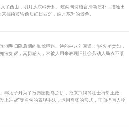
没入了西山，明月从东岭升起。这两句诗语言清新质朴，描绘出
，可用来描绘黄昏前后红日西沉，皓月东升的景色。
陶渊明归隐后期的尴尬境遇。诗的中八句写道：“炎火屡焚如，
，如泣如诉，真切感人，常被人用来表现旧社会劳动人民衣不蔽
大。燕太子丹为了报秦国欺辱之仇，招来荆轲等壮士行刺王政。
发上冲冠”等名句的表现手法，运用夸张的形式，正面描写人物