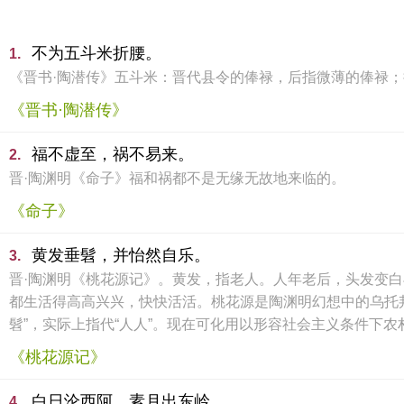
不为五斗米折腰。
1.
《晋书·陶潜传》五斗米：晋代县令的俸禄，后指微薄的俸禄
《晋书·陶潜传》
福不虚至，祸不易来。
2.
晋·陶渊明《命子》福和祸都不是无缘无故地来临的。
《命子》
黄发垂髫，并怡然自乐。
3.
晋·陶渊明《桃花源记》。黄发，指老人。人年老后，头发变白再
都生活得高高兴兴，快快活活。桃花源是陶渊明幻想中的乌托邦
髫”，实际上指代“人人”。现在可化用以形容社会主义条件下
《桃花源记》
白日沦西阿，素月出东岭。
4.