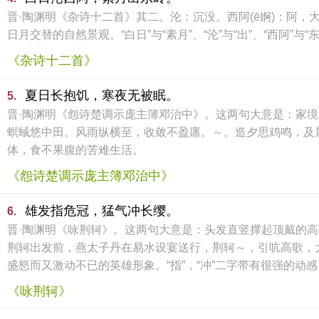
晋·陶渊明《杂诗十二首》其二。沦：沉没。西阿(ē婀)：阿
日月交替的自然景观。“白日”与“素月”、“沦”与“出”、“西
《杂诗十二首》
夏日长抱饥，寒夜无被眠。
5.
晋·陶渊明《怨诗楚调示庞主簿邓治中》。这两句大意是：家
螟蜮悠中田。风雨纵横至，收敛不盈廛。～。造夕思鸡鸣，及
体，食不果腹的苦难生活。
《怨诗楚调示庞主簿邓治中》
雄发指危冠，猛气冲长缨。
6.
晋·陶渊明《咏荆轲》。这两句大意是：头发直竖撑起顶戴的
荆轲出发前，燕太子丹在易水设宴送行，荆轲～，引吭高歌，
盛怒而又激动不已的英雄形象。“指”，“冲”二字带有很强的动
《咏荆轲》