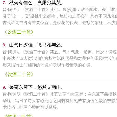
秋菊有佳色，裛露掇其英。
7.
晋·陶渊明《饮洒二十首》其七。裛(yì)露：沾带露水。裛，通
君子”之一，它“避桃李之娇艳，绝松柏之坚心”，具有不同凡
古代诗词中占有重要位置，是秋花的代表，傲寒的象征，不少
《饮洒二十首》
山气日夕佳，飞鸟相与还。
8.
晋·陶渊明《饮酒二十首》其五。气：气象，景象。日夕：傍
中表达了诗人对污浊的官场生活的厌恶和对美好的田园生活的
用来描写山间幽静的环境和表现作者恬淡的心境。
《饮酒二十首》
采菊东篱下，悠然见南山。
9.
晋·陶渊明《饮酒二十首》其五这两句大意是：在东篱下采摘秋
毕现，写出了诗人有心无心之间若有所见若有所悟的淡泊宁静
术技巧，抒写心境时可以借鉴。
《饮酒二十首》