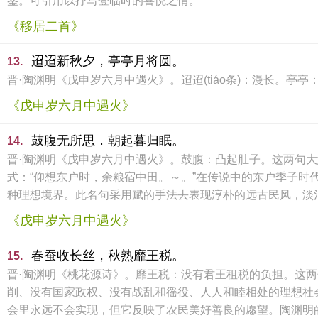
鉴。可引用以抒写登临时的喜悦之情。
《移居二首》
迢迢新秋夕，亭亭月将圆。
13.
晋·陶渊明《戊申岁六月中遇火》。迢迢(tiáo条)：漫长。
《戊申岁六月中遇火》
鼓腹无所思．朝起暮归眠。
14.
晋·陶渊明《戊申岁六月中遇火》。鼓腹：凸起肚子。这两句
式：“仰想东户时，余粮宿中田。～。”在传说中的东户季子
种理想境界。此名句采用赋的手法去表现淳朴的远古民风，淡
《戊申岁六月中遇火》
春蚕收长丝，秋熟靡王税。
15.
晋·陶渊明《桃花源诗》。靡王税：没有君王租税的负担。这
削、没有国家政权、没有战乱和徭役、人人和睦相处的理想社
会里永远不会实现，但它反映了农民美好善良的愿望。陶渊明