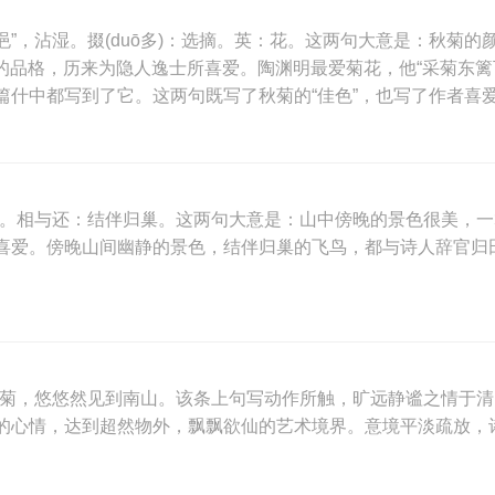
“浥”，沾湿。掇(duō多)：选摘。英：花。这两句大意是：秋
俗的品格，历来为隐人逸士所喜爱。陶渊明最爱菊花，他“采菊东
篇什中都写到了它。这两句既写了秋菊的“佳色”，也写了作者喜
晚。相与还：结伴归巢。这两句大意是：山中傍晚的景色很美，
喜爱。傍晚山间幽静的景色，结伴归巢的飞鸟，都与诗人辞官归
菊，悠悠然见到南山。该条上句写动作所触，旷远静谧之情于清
的心情，达到超然物外，飘飘欲仙的艺术境界。意境平淡疏放，