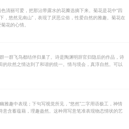
菊的颜色清丽可爱，把那沾带露水的花瓣选摘下来。菊花是花中“四
篱下，悠然见南山”，表现了厌恶尘俗，性爱自然的雅趣。菊花在
爱菊花的心情。
一群一群飞鸟都结伴归巢了。诗是陶渊明辞官归隐后的作品，诗
田的欣然之情达到了和谐的统一。情与境会，真淳自然。可以
幽雅趣中表现；下句写视觉所见，“悠然”二字用语极工，神情
诗意含蓄蕴藉，理趣盎然。这种用写意笔准表现物态情状的艺