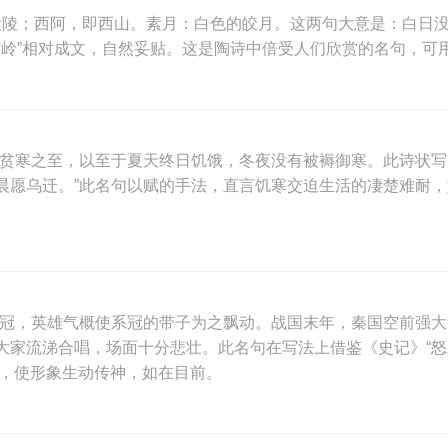
，大陵；西阿，即西山。素月：白色的皎月。这两句大意是：白日
阿”与“东岭”相对成文，自然妥贴。这是陶诗中倍受人们欣赏的名句
境贫寒之至，以至于夏天终日饥饿，冬夜没有被褥御寒。此诗状写
晨愿乌迁。”此名句以赋的手法，直言饥寒交迫生活的凄楚难耐
高冠，英雄气概使系冠的带子为之飘动。战国末年，秦国空前强
大家流涕合唱，场面十分悲壮。此名句在写法上借鉴《史记》“怒
感，使形象生动传神，如在目前。