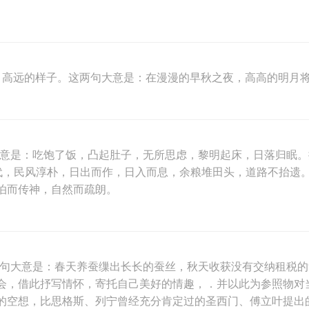
亭亭：高远的样子。这两句大意是：在漫漫的早秋之夜，高高的明
大意是：吃饱了饭，凸起肚子，无所思虑，黎明起床，日落归眠
时代，民风淳朴，日出而作，日入而息，余粮堆田头，道路不抬遗
泊而传神，自然而疏朗。
两句大意是：春天养蚕缫出长长的蚕丝，秋天收获没有交纳租税
会，借此抒写情怀，寄托自己美好的情趣，．并以此为参照物对
的空想，比思格斯、列宁曾经充分肯定过的圣西门、傅立叶提出