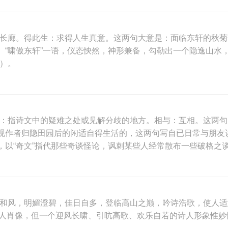
的长廊。得此生：求得人生真意。这两句大意是：面临东轩的秋
“啸傲东轩”一语，仪态怏然，神形兼备，勾勒出一个隐逸山水
）。
义：指诗文中的疑难之处或见解分歧的地方。相与：互相。这两
现作者归隐田园后的闲适自得生活的，这两句写自已日常与朋友
以“奇文”指代那些奇谈怪论，讽刺某些人经常散布一些破格之谈
日和风，明媚澄碧，佳日自多，登临高山之巅，吟诗浩歌，使人适
不正写诗人肖像，但一个迎风长啸、引吭高歌、欢乐自若的诗人形象