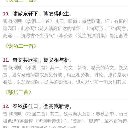
啸傲东轩下，聊复得此生。
10.
晋·陶渊明《饮酒二十首》其四。啸傲：傲然歌啸。轩：有窗
隐园田，此条写出诗人清高矿达的情怀，上句写形，下句写意。
高远……洗尽古今尘俗气”（李公焕《笺注陶渊明集》隐定斋语
《饮酒二十首》
奇文共欣赞，疑义相与析。
11.
晋·陶渊明《移居二首》其一。奇文：新奇、精美的诗文。疑
赏，遇有疑难问题或意见分岐，就互相分析、讨论。原诗是表
看法，以加深理解，提高鉴赏能力。也可只引前一句反用其义，
《移居二首》
春秋多佳日，登高赋新诗。
12.
晋·陶渊明《移居二首》其二。这两向大意是：春秋之季，丽
极色泽”(蒋薰评《陶渊明诗集》)。“登高”、“赋诗”，虽