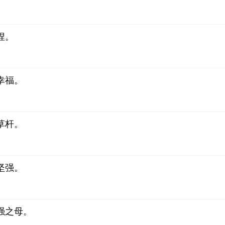
捏。
幸福。
草杆。
坚强。
强之母。