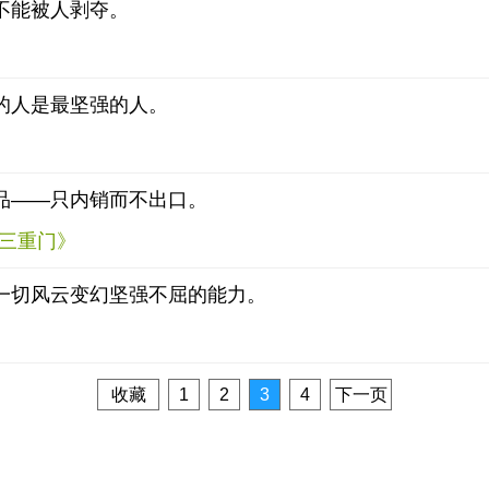
不能被人剥夺。
的人是最坚强的人。
品——只内销而不出口。
《三重门》
一切风云变幻坚强不屈的能力。
收藏
1
2
3
4
下一页