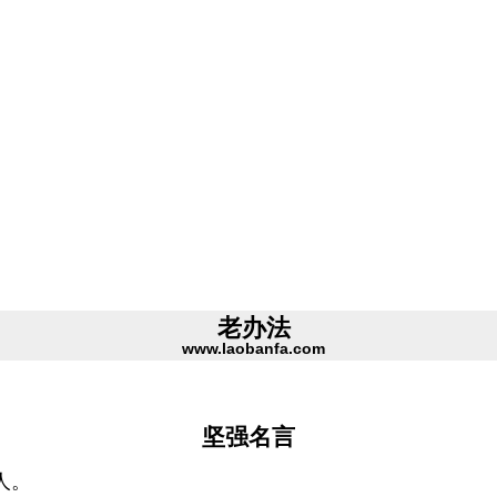
老办法
www.laobanfa.com
坚强名言
人。