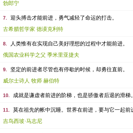
勃郎宁
迎头搏击才能前进，勇气减轻了命运的打击。
7.
古希腊哲学家 德谟克利特
人类惟有在实现自己美好理想的过程中才能前进。
8.
俄国农业科学之父 季米里亚捷夫
坚定的前进者尽管也有停歇的时候，却勇往直前。
9.
威尔士诗人 牧师 赫伯特
成就是谦虚者前进的阶梯，也是骄傲者后退的滑梯
10.
莫在祖先的帐中沉睡。世界在前进，要与它一起前
11.
吉鸟西坡·马志尼