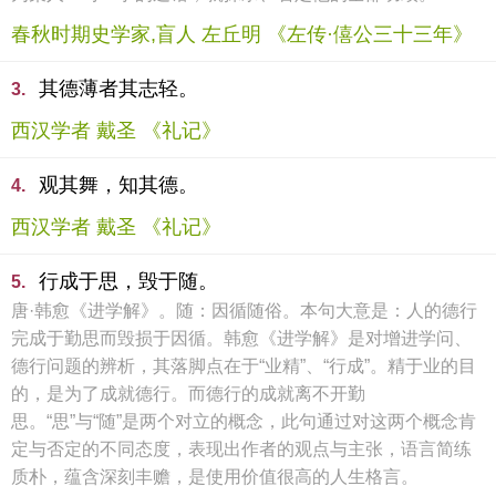
春秋时期史学家,盲人 左丘明 《左传·僖公三十三年》
其德薄者其志轻。
3.
西汉学者 戴圣 《礼记》
观其舞，知其德。
4.
西汉学者 戴圣 《礼记》
行成于思，毁于随。
5.
唐·韩愈《进学解》。随：因循随俗。本句大意是：人的德行
完成于勤思而毁损于因循。韩愈《进学解》是对增进学问、
德行问题的辨析，其落脚点在于“业精”、“行成”。精于业的目
的，是为了成就德行。而德行的成就离不开勤
思。“思”与“随”是两个对立的概念，此句通过对这两个概念肯
定与否定的不同态度，表现出作者的观点与主张，语言简练
质朴，蕴含深刻丰赡，是使用价值很高的人生格言。