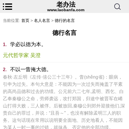
老办法
www.laobanfa.com
当前位置:
首页
>
名人名言
>
德行的名言
德行名言
学必以德为本。
1.
元代哲学家 吴澄
不以一眚掩大德。
2.
春秋·左丘明《左传·僖公三十三年》。眚(shěng省)：眼病，
引申为过失。本句大意是：不能因为一次过失而掩盖了平紊
的高尚品德和过去的功绩。公元前六二七年,孟明、西乞、白
乙奉秦穆公之命，劳师袭远，攻打郑国，归途中被晋军在崤
山打得大败，三人被俘。后被放回,秦穆公到郊外迎接他们,深
责自己的罪过，并说：“且吾～”，也没有解除孟明三人的职
务。这句话现在常用以说明要全面地、历史地看人，不能因
为某人一时一事的过错，就抹杀、否定他的全部功绩。