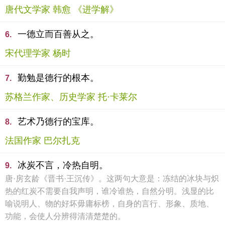
唐代文学家 韩愈 《进学解》
一德立而百善从之。
6.
宋代理学家 杨时
勤勉是德行的根本。
7.
苏格兰作家、历史学家 托·卡莱尔
艺术乃德行的宝库。
8.
法国作家 巴尔扎克
冰炭不言，冷热自明。
9.
唐·房玄龄《晋书·王沉传》。这两句大意是：冻结的冰块与炽
热的红炭不需要自我声明，谁冷谁热，自然分明。浅显的比
喻说明人、物的好坏毋庸标榜，自身的言行、形象、质地、
功能，会使人分辨得清清楚楚的。