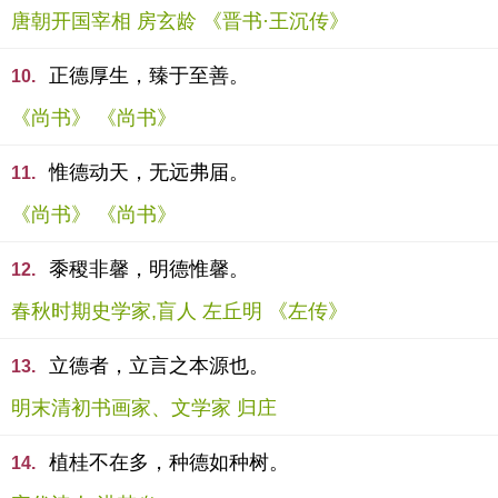
唐朝开国宰相 房玄龄 《晋书·王沉传》
正德厚生，臻于至善。
10.
《尚书》 《尚书》
惟德动天，无远弗届。
11.
《尚书》 《尚书》
黍稷非馨，明德惟馨。
12.
春秋时期史学家,盲人 左丘明 《左传》
立德者，立言之本源也。
13.
明末清初书画家、文学家 归庄
植桂不在多，种德如种树。
14.