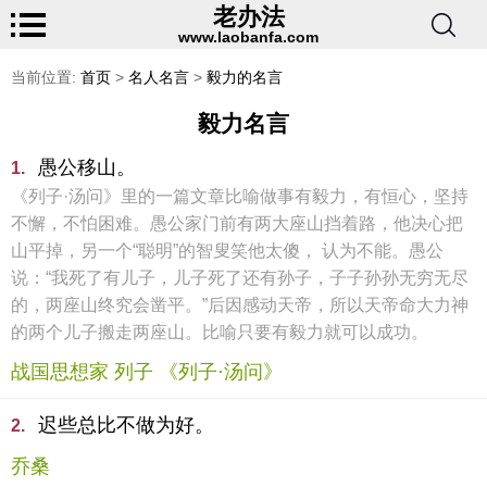
老办法
www.laobanfa.com
当前位置:
首页
>
名人名言
>
毅力的名言
毅力名言
愚公移山。
1.
《列子·汤问》里的一篇文章比喻做事有毅力，有恒心，坚持
不懈，不怕困难。愚公家门前有两大座山挡着路，他决心把
山平掉，另一个“聪明”的智叟笑他太傻， 认为不能。愚公
说：“我死了有儿子，儿子死了还有孙子，子子孙孙无穷无尽
的，两座山终究会凿平。”后因感动天帝，所以天帝命大力神
的两个儿子搬走两座山。比喻只要有毅力就可以成功。
战国思想家 列子 《列子·汤问》
迟些总比不做为好。
2.
乔桑