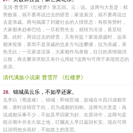
见清·曹雪芹《红楼梦》第五回。云：说。这两句大意是：权
势败落，就不要再说过去的骄贵；家道衰没，就不要再说过
去是亲戚。两句揭露了封建社会的人情世态：有权有势时，
大家都来趋奉巴结，一旦权势失去，就转为冷淡，甚至轻
蔑。此时，再说过去的骄贵，又有何益？家道鼎盛时，远亲
都来投靠，甚而不是亲戚的也多方勾连攀缠，拉为亲戚，亲
热无比；一旦家道没落，大家都作鸟兽散，往日的亲情烟消
云散，再去攀亲求助又有什么用处?这两句可用于表现世态的
炎凉。
清代满族小说家 曹雪芹 《红楼梦》
锦城虽云乐，不如早还家。
28.
见李白《蜀道难》。锦城：即锦官城．故城在今四川成都市
南，唐时设锦官于此，后为成都的别称。这两句大意是：虽
说成都乐事不少，不如及早回家为好。在原诗中，这两句是
暗示蜀中并非久留之地，叮嘱友人早日返回长安。现在可用
以说明他乡虽好，不如故土的意思。