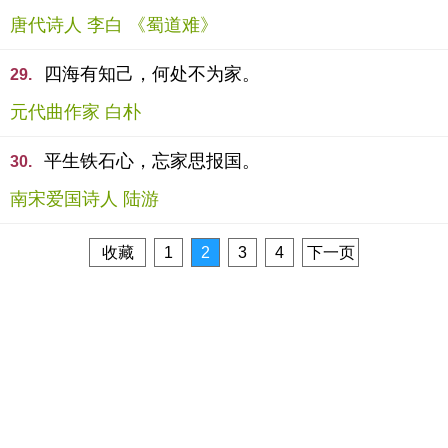
唐代诗人 李白 《蜀道难》
四海有知己，何处不为家。
29.
元代曲作家 白朴
平生铁石心，忘家思报国。
30.
南宋爱国诗人 陆游
收藏
1
2
3
4
下一页