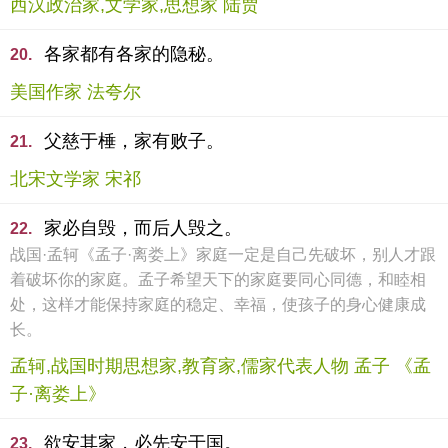
西汉政治家,文学家,思想家 陆贾
各家都有各家的隐秘。
20.
美国作家 法夸尔
父慈于棰，家有败子。
21.
北宋文学家 宋祁
家必自毁，而后人毁之。
22.
战国·孟轲《孟子·离娄上》家庭一定是自己先破坏，别人才跟
着破坏你的家庭。孟子希望天下的家庭要同心同德，和睦相
处，这样才能保持家庭的稳定、幸福，使孩子的身心健康成
长。
孟轲,战国时期思想家,教育家,儒家代表人物 孟子 《孟
子·离娄上》
欲安其家，必先安于国。
23.