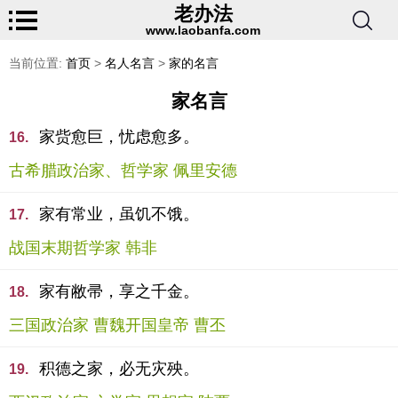
老办法
www.laobanfa.com
当前位置:
首页
>
名人名言
>
家的名言
家名言
家赀愈巨，忧虑愈多。
16.
古希腊政治家、哲学家 佩里安德
家有常业，虽饥不饿。
17.
战国末期哲学家 韩非
家有敝帚，享之千金。
18.
三国政治家 曹魏开国皇帝 曹丕
积德之家，必无灾殃。
19.