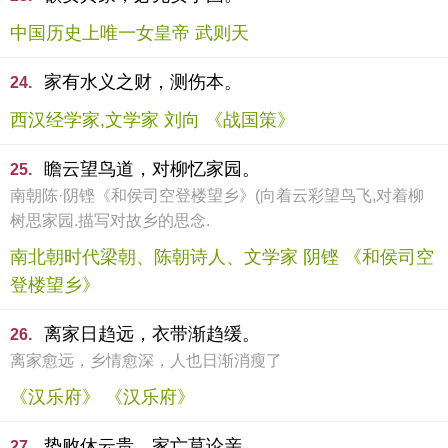
中国历史上唯一女皇帝 武则天
家有水义之财，测伤本。
24.
西汉经学家,文学家 刘向 《战国策》
瞻云望鸟道，对柳忆家园。
25.
南朝陈·阴铿《和侯司空登楼望乡》(向着云彩望鸟飞,对着柳
树思家园.描写对故乡的思念.
南北朝时代梁朝、陈朝诗人、文学家 阴铿 《和侯司空
登楼望乡》
离家日趋远，衣带渐趋缓。
26.
离家愈远，乡情愈深，人也日渐消瘦了
《汉乐府》 《汉乐府》
势败休云贵，家亡莫论亲。
27.