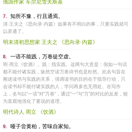
俄国作家 车尔尼雪夫斯基
知所不豫，行且通焉。
7.
清·王夫之《思向录·内篇》如果有不明白的事，只要实践就可
以弄通了。
明末清初思想家 王夫之 《思向录·内篇》
一语不能践，万卷徒空虚。
8.
明·周立《饮酒》。践：指实践。这两句大意是：假如一句话
都不能付诸实践，纵然空读万卷诗书也是枉然。此名句旨在
阐述读书与实践的关系，强调读书的目的在于指导行动，只
会读书却不能付诸实践的人，学问再多也无用处。在写作
上，名句以“一语”对“万卷”，通过“一”与“万”的对比的反差，较
为直观地强化了要说的道理。
明代诗人 周立 《饮酒》
哑子尝黄柏，苦味自家知。
9.