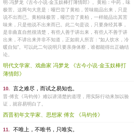
明·冯梦龙《古今小说·金玉奴棒打薄情郎》。黄柏：中药，味
极苦。这两句大意是：哑巴尝了黄柏，苦味能品出来，只是
说不出而已。黄柏味极苦，哑巴尝了黄柏，一样能品出其苦
味来，只是他说不出来而已。此二句是说，只要身经其事，
是非曲直自然很清楚，有些人善于讲出来，有些人不善于讲
出来，不讲出来并非不知道，正如前人所言：“如人饮水，冷
暖自知”。可以此二句说明只要亲身体察，谁都能得出正确结
论。
明代文学家、戏曲家 冯梦龙 《古今小说·金玉奴棒打
薄情郎》
言之难尽，而试之易知也。
10.
晋·傅玄《马钧传》难以讲清楚的道理，用实际行动来加以验
证，就容易明白了。
西晋初年文学家、思想家 傅玄 《马钧传》
不唯上，不唯书，只唯实。
11.