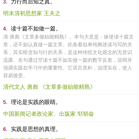
力行而后知之真。
3.
明末清初思想家 王夫之
读十篇不如做一篇。
4.
清·唐彪《文章多做始能精熟》。本句大意是：纵使读十篇文
章，还不如认真做一篇文章。此条看似单纯阐述读与写的关
系，其实暗含知与行的关系，是这种传统文化观念的无意识
流露。名句通过空读十篇不如实做一篇的数字反差，说明并
强调实践在学习中的重要性。它语言质朴，说理实在，使人
容易接受。
清代文人 唐彪 《文章多做始能精熟》
理论是实践的眼睛。
5.
中国新闻记者政论家、出版家 邹韬奋
实践是思想的真理。
6.